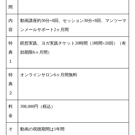
間
内
動画講座約30分×8回、セッション30分×8回、マンツーマ
容
ンメールサポート2ヶ月間
特
瞑想実践、ヨガ実践チケット20時間（1時間×20回）（有
典
効期限6ヶ月間）
１
特
オンラインサロン6ヶ月間無料
典
２
料
398,000円（税込）
金
そ
動画の視聴期間は1年間