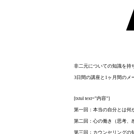
非二元についての知識を持
3日間の講座と1ヶ月間の
[txtul text=”内容”]
第一回：本当の自分とは何
第二回：心の働き（思考、
第三回：カウンセリングの